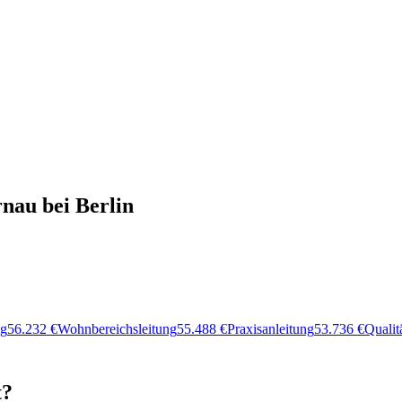
rnau bei Berlin
ng
56.232
€
Wohnbereichsleitung
55.488
€
Praxisanleitung
53.736
€
Quali
t?