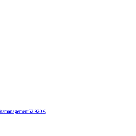
tätsmanagement
52.920
€