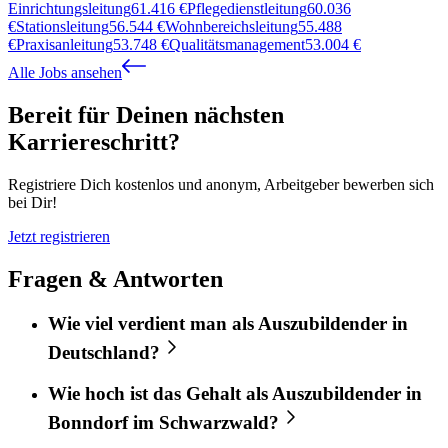
Einrichtungsleitung
61.416
€
Pflegedienstleitung
60.036
€
Stationsleitung
56.544
€
Wohnbereichsleitung
55.488
€
Praxisanleitung
53.748
€
Qualitätsmanagement
53.004
€
Alle Jobs ansehen
Bereit für Deinen nächsten
Karriereschritt?
Registriere Dich kostenlos und anonym, Arbeitgeber bewerben sich
bei Dir!
Jetzt registrieren
Fragen & Antworten
Wie viel verdient man als Auszubildender in
Deutschland?
Wie hoch ist das Gehalt als Auszubildender in
Bonndorf im Schwarzwald?