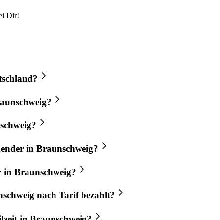
i Dir!
utschland?
Braunschweig?
nschweig?
ldender in Braunschweig?
r in Braunschweig?
nschweig nach Tarif bezahlt?
ilzeit in Braunschweig?