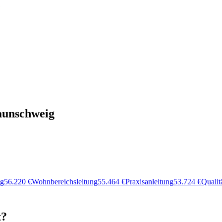
raunschweig
ng
56.220
€
Wohnbereichsleitung
55.464
€
Praxisanleitung
53.724
€
Quali
t?