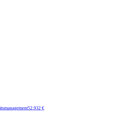
tätsmanagement
52.932
€