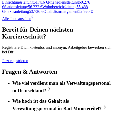
Einrichtungsleitung
61.416
€
Pflegedienstleitung
60.276
€
Stationsleitung
56.232
€
Wohnbereichsleitung
55.488
€
Praxisanleitung
53.736
€
Qualitätsmanagement
52.920
€
Alle Jobs ansehen
Bereit für Deinen nächsten
Karriereschritt?
Registriere Dich kostenlos und anonym, Arbeitgeber bewerben sich
bei Dir!
Jetzt registrieren
Fragen & Antworten
Wie viel verdient man als Verwaltungspersonal
in Deutschland?
Wie hoch ist das Gehalt als
Verwaltungspersonal in Bad Münstereifel?