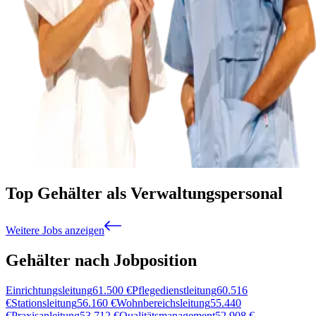
Top Gehälter als Verwaltungspersonal
Weitere Jobs anzeigen
Gehälter nach Jobposition
Einrichtungsleitung
61.500
€
Pflegedienstleitung
60.516
€
Stationsleitung
56.160
€
Wohnbereichsleitung
55.440
€
Praxisanleitung
53.712
€
Qualitätsmanagement
52.908
€