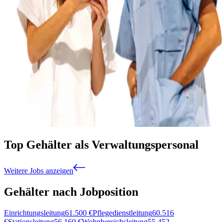
Top Gehälter als Verwaltungspersonal
Weitere Jobs anzeigen
Gehälter nach Jobposition
Einrichtungsleitung
61.500
€
Pflegedienstleitung
60.516
€
Stationsleitung
56.160
€
Wohnbereichsleitung
55.452