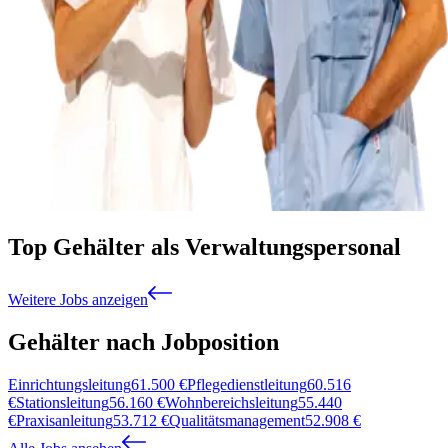
Top Gehälter als Verwaltungspersonal
Weitere Jobs anzeigen
Gehälter nach Jobposition
Einrichtungsleitung
61.500
€
Pflegedienstleitung
60.516
€
Stationsleitung
56.160
€
Wohnbereichsleitung
55.440
€
Praxisanleitung
53.712
€
Qualitätsmanagement
52.908
€