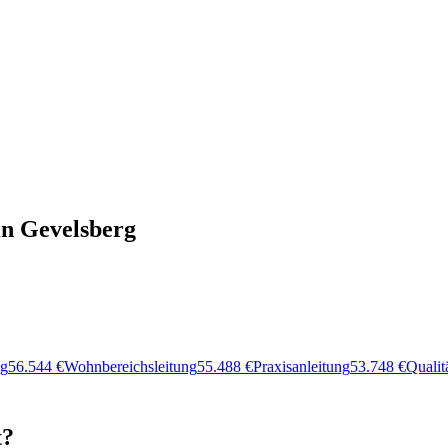
in Gevelsberg
ng
56.544
€
Wohnbereichsleitung
55.488
€
Praxisanleitung
53.748
€
Quali
t?