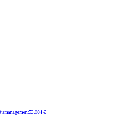
tätsmanagement
53.004
€