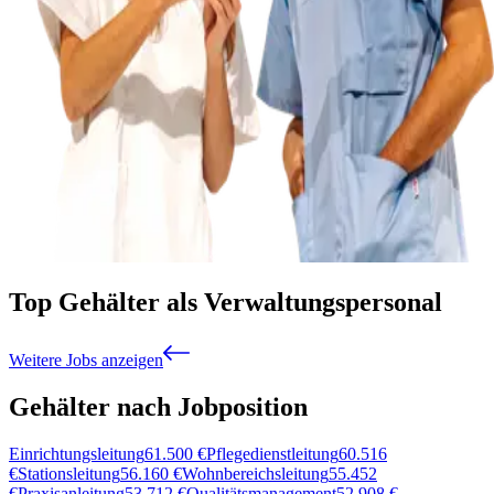
Top Gehälter als Verwaltungspersonal
Weitere Jobs anzeigen
Gehälter nach Jobposition
Einrichtungsleitung
61.500
€
Pflegedienstleitung
60.516
€
Stationsleitung
56.160
€
Wohnbereichsleitung
55.452
€
Praxisanleitung
53.712
€
Qualitätsmanagement
52.908
€