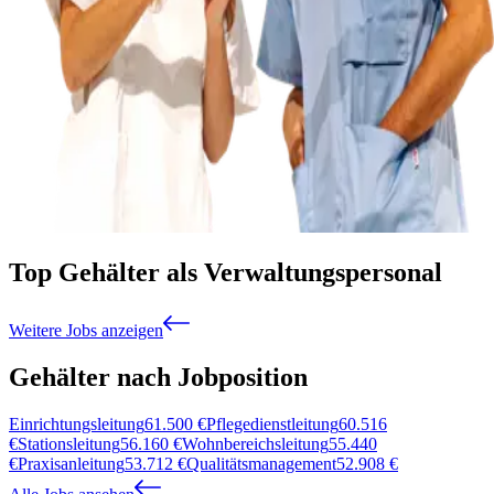
Top Gehälter als Verwaltungspersonal
Weitere Jobs anzeigen
Gehälter nach Jobposition
Einrichtungsleitung
61.500
€
Pflegedienstleitung
60.516
€
Stationsleitung
56.160
€
Wohnbereichsleitung
55.440
€
Praxisanleitung
53.712
€
Qualitätsmanagement
52.908
€