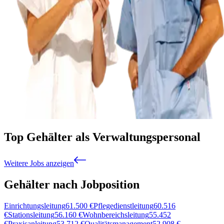
Top Gehälter als Verwaltungspersonal
Weitere Jobs anzeigen
Gehälter nach Jobposition
Einrichtungsleitung
61.500
€
Pflegedienstleitung
60.516
€
Stationsleitung
56.160
€
Wohnbereichsleitung
55.452
€
Praxisanleitung
53.712
€
Qualitätsmanagement
52.908
€