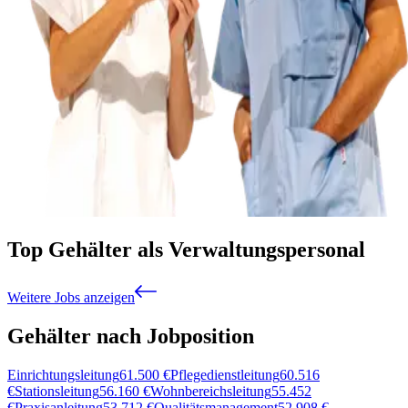
Top Gehälter als Verwaltungspersonal
Weitere Jobs anzeigen
Gehälter nach Jobposition
Einrichtungsleitung
61.500
€
Pflegedienstleitung
60.516
€
Stationsleitung
56.160
€
Wohnbereichsleitung
55.452
€
Praxisanleitung
53.712
€
Qualitätsmanagement
52.908
€