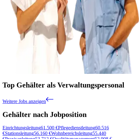
Top Gehälter als Verwaltungspersonal
Weitere Jobs anzeigen
Gehälter nach Jobposition
Einrichtungsleitung
61.500
€
Pflegedienstleitung
60.516
€
Stationsleitung
56.160
€
Wohnbereichsleitung
55.440
€
Praxisanleitung
53.712
€
Qualitätsmanagement
52.908
€