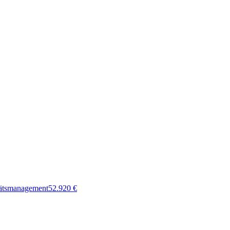
tätsmanagement
52.920
€