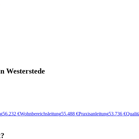
in Westerstede
ng
56.232
€
Wohnbereichsleitung
55.488
€
Praxisanleitung
53.736
€
Quali
t?