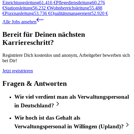
Einrichtungsleitung
61.416
€
Pflegedienstleitung
60.276
€
Stationsleitung
56.232
€
Wohnbereichsleitung
55.488
€
Praxisanleitung
53.736
€
Qualitätsmanagement
52.920
€
Alle Jobs ansehen
Bereit für Deinen nächsten
Karriereschritt?
Registriere Dich kostenlos und anonym, Arbeitgeber bewerben sich
bei Dir!
Jetzt registrieren
Fragen & Antworten
Wie viel verdient man als Verwaltungspersonal
in Deutschland?
Wie hoch ist das Gehalt als
Verwaltungspersonal in Willingen (Upland)?