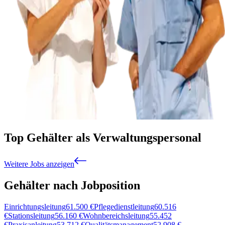
Top Gehälter als Verwaltungspersonal
Weitere Jobs anzeigen
Gehälter nach Jobposition
Einrichtungsleitung
61.500
€
Pflegedienstleitung
60.516
€
Stationsleitung
56.160
€
Wohnbereichsleitung
55.452
€
Praxisanleitung
53.712
€
Qualitätsmanagement
52.908
€