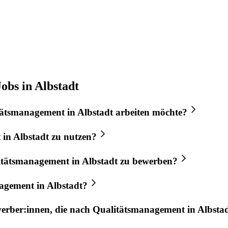
obs in Albstadt
tätsmanagement
in
Albstadt
arbeiten möchte?
t
in
Albstadt
zu nutzen?
itätsmanagement
in
Albstadt
zu bewerben?
nagement
in
Albstadt
?
werber:innen, die nach
Qualitätsmanagement
in
Albsta