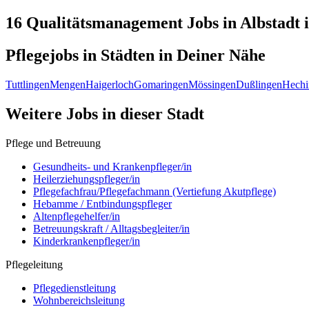
16 Qualitätsmanagement
Jobs in
Albstadt
i
Pflegejobs in
Städten
in Deiner Nähe
Tuttlingen
Mengen
Haigerloch
Gomaringen
Mössingen
Dußlingen
Hechi
Weitere Jobs in
dieser Stadt
Pflege und Betreuung
Gesundheits- und Krankenpfleger/in
Heilerziehungspfleger/in
Pflegefachfrau/Pflegefachmann (Vertiefung Akutpflege)
Hebamme / Entbindungspfleger
Altenpflegehelfer/in
Betreuungskraft / Alltagsbegleiter/in
Kinderkrankenpfleger/in
Pflegeleitung
Pflegedienstleitung
Wohnbereichsleitung