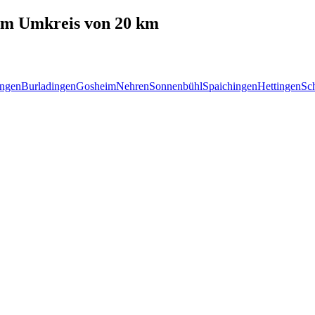
m Umkreis von 20 km
ngen
Burladingen
Gosheim
Nehren
Sonnenbühl
Spaichingen
Hettingen
Sc