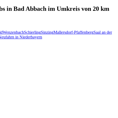
bs in
Bad Abbach
im Umkreis von 20 km
ld
Wenzenbach
Schierling
Sinzing
Mallersdorf-Pfaffenberg
Saal an der
Neufahrn in Niederbayern