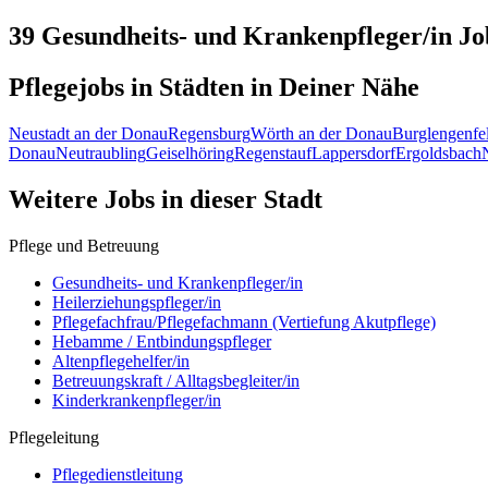
39 Gesundheits- und Krankenpfleger/in
Jo
Pflegejobs in
Städten
in Deiner Nähe
Neustadt an der Donau
Regensburg
Wörth an der Donau
Burglengenfe
Donau
Neutraubling
Geiselhöring
Regenstauf
Lappersdorf
Ergoldsbach
Weitere Jobs in
dieser Stadt
Pflege und Betreuung
Gesundheits- und Krankenpfleger/in
Heilerziehungspfleger/in
Pflegefachfrau/Pflegefachmann (Vertiefung Akutpflege)
Hebamme / Entbindungspfleger
Altenpflegehelfer/in
Betreuungskraft / Alltagsbegleiter/in
Kinderkrankenpfleger/in
Pflegeleitung
Pflegedienstleitung