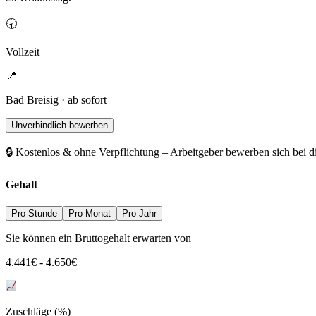
🕣
Vollzeit
📍
Bad Breisig · ab sofort
Unverbindlich bewerben
🔒 Kostenlos & ohne Verpflichtung – Arbeitgeber bewerben sich bei d
Gehalt
Pro Stunde
Pro Monat
Pro Jahr
Sie können ein Bruttogehalt erwarten von
4.441
€
-
4.650
€
Zuschläge (%)