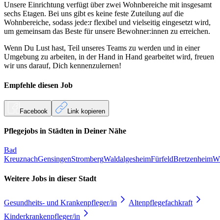
Unsere Einrichtung verfügt über zwei Wohnbereiche mit insgesamt
sechs Etagen. Bei uns gibt es keine feste Zuteilung auf die
Wohnbereiche, sodass jede:r flexibel und vielseitig eingesetzt wird,
um gemeinsam das Beste für unsere Bewohner:innen zu erreichen.
Wenn Du Lust hast, Teil unseres Teams zu werden und in einer
Umgebung zu arbeiten, in der Hand in Hand gearbeitet wird, freuen
wir uns darauf, Dich kennenzulernen!
Empfehle diesen
Job
Facebook
Link kopieren
Pflegejobs in
Städten
in Deiner Nähe
Bad
Kreuznach
Gensingen
Stromberg
Waldalgesheim
Fürfeld
Bretzenheim
Wö
Weitere Jobs in
dieser Stadt
Gesundheits- und Krankenpfleger/in
Altenpflegefachkraft
Kinderkrankenpfleger/in