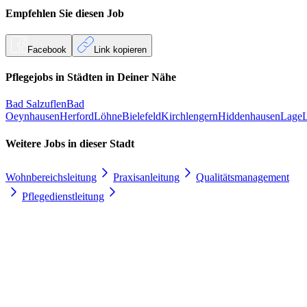
Empfehlen Sie diesen
Job
Facebook
Link kopieren
Pflegejobs in
Städten
in Deiner Nähe
Bad Salzuflen
Bad
Oeynhausen
Herford
Löhne
Bielefeld
Kirchlengern
Hiddenhausen
Lage
Weitere Jobs in
dieser Stadt
Wohnbereichsleitung
Praxisanleitung
Qualitätsmanagement
Pflegedienstleitung