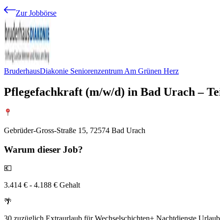
Zur Jobbörse
BruderhausDiakonie Seniorenzentrum Am Grünen Herz
Pflegefachkraft (m/w/d) in Bad Urach – Tei
Gebrüder-Gross-Straße 15, 72574 Bad Urach
Warum
dieser Job?
💶
3.414 € - 4.188 € Gehalt
🌴
30 zuzüglich Extraurlaub für Wechselschichten+ Nachtdienste Urlaub