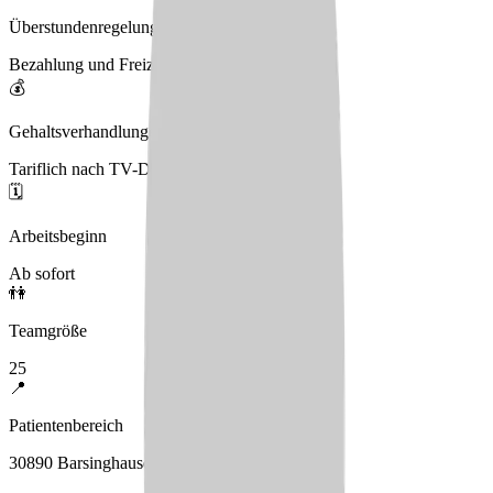
Überstundenregelung
Bezahlung und Freizeitausgleich
💰
Gehaltsverhandlungen
Tariflich nach TV-DN
🗓️
Arbeitsbeginn
Ab sofort
👫
Teamgröße
25
📍
Patientenbereich
30890 Barsinghausen