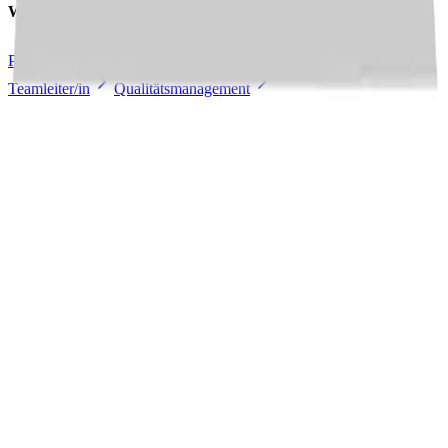
Weitere Jobs in
dieser Stadt
Pflegedienstleitung
Wohnbereichsleitung
Praxisanleitung
Teamleiter/in
Qualitätsmanagement