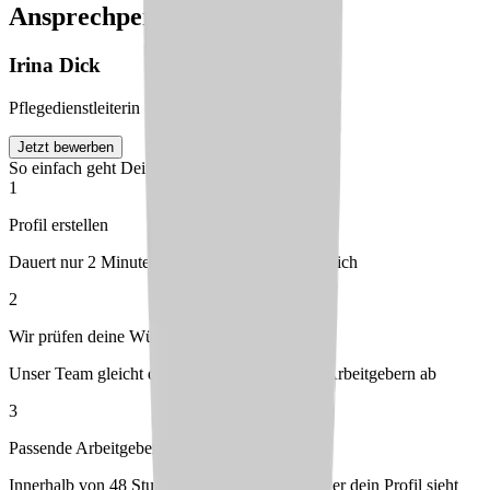
Ansprechperson
Irina
Dick
Pflegedienstleiterin
Jetzt bewerben
So einfach geht Deine Bewerbung
1
Profil erstellen
Dauert nur 2 Minuten – kostenlos & unverbindlich
2
Wir prüfen deine Wünsche
Unser Team gleicht dein Profil mit passenden Arbeitgebern ab
3
Passende Arbeitgeber melden sich bei dir
Innerhalb von 48 Stunden – du entscheidest, wer dein Profil sieht