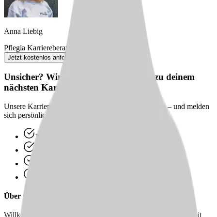
Anna Liebig
Pflegia Karriereberaterin
Jetzt kostenlos anfordern
Unsicher? Wir beraten dich kostenlos zu deinem
nächsten Karriereschritt
Unsere Karriereberater finden passende Jobs für dich – und melden
sich persönlich bei dir zurück.
100 % kostenlos & unverbindlich
Persönliche Beratung statt Bewerbungsstress
Wir finden passende Jobs für dich
Schneller Rückruf
Über uns
Willkommen beim Ambulanten Pflegedienst Barsinghausen! Seit