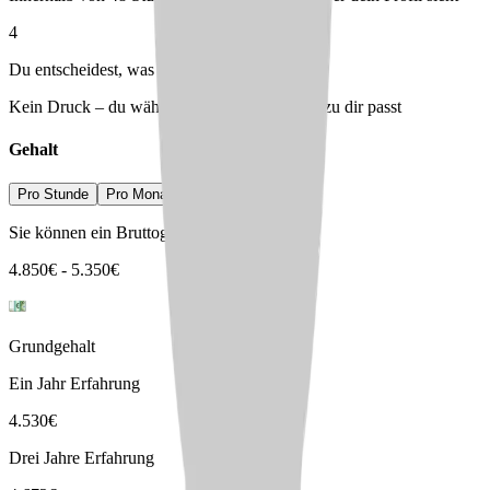
4
Du entscheidest, was passt
Kein Druck – du wählst den Arbeitgeber, der zu dir passt
Gehalt
Pro Stunde
Pro Monat
Pro Jahr
Sie können ein Bruttogehalt erwarten von
4.850
€
-
5.350
€
Grundgehalt
Ein Jahr Erfahrung
4.530
€
Drei Jahre Erfahrung