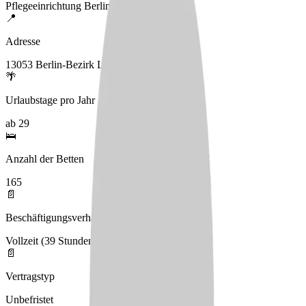
Pflegeeinrichtung Berlin Am Obersee
📍
Adresse
13053 Berlin-Bezirk Lichtenberg
🌴
Urlaubstage pro Jahr
ab 29
🛌
Anzahl der Betten
165
📄
Beschäftigungsverhältnis
Vollzeit (39 Stunden), Teilzeit
📄
Vertragstyp
Unbefristet