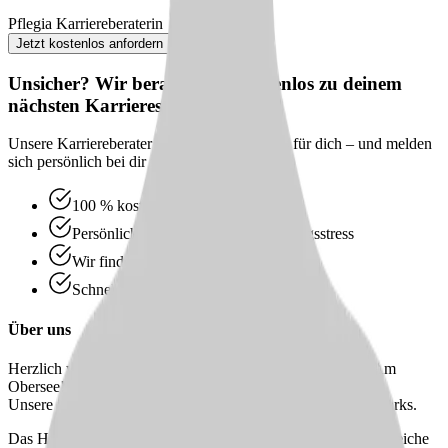
Pflegia Karriereberaterin
Jetzt kostenlos anfordern
Unsicher? Wir beraten dich kostenlos zu deinem
nächsten Karriereschritt
Unsere Karriereberater finden passende Jobs für dich – und melden
sich persönlich bei dir zurück.
100 % kostenlos & unverbindlich
Persönliche Beratung statt Bewerbungsstress
Wir finden passende Jobs für dich
Schneller Rückruf
Über uns
Herzlich willkommen in unserer Pflegeeinrichtung Berlin Am
Obersee!
Unsere wunderschöne Einrichtung liegt mitten zahlreicher Parks.
Das Haus verfügt über 165 Betten, die sich auf fünf Wohnbereiche