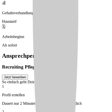
💰
Gehaltsverhandlungen
Haustarif
🗓️
Arbeitsbeginn
Ab sofort
Ansprechperson
Recruiting
Pflegia
Jetzt bewerben
So einfach geht Deine Bewerbung
1
Profil erstellen
Dauert nur 2 Minuten – kostenlos & unverbindlich
2