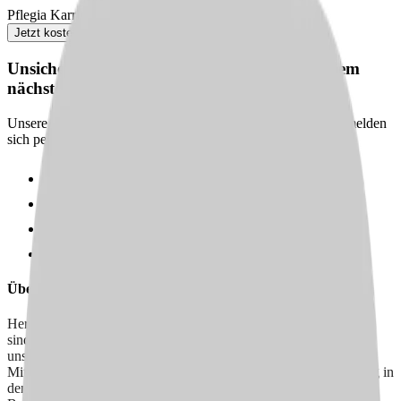
Pflegia Karriereberaterin
Jetzt kostenlos anfordern
Unsicher? Wir beraten dich kostenlos zu deinem
nächsten Karriereschritt
Unsere Karriereberater finden passende Jobs für dich – und melden
sich persönlich bei dir zurück.
100 % kostenlos & unverbindlich
Persönliche Beratung statt Bewerbungsstress
Wir finden passende Jobs für dich
Schneller Rückruf
Über uns
Herzlich willkommen beim Liebehand Pflegedienst GmbH! Wir
sind derzeit in der Aufbauphase und kümmern uns herzlich um
unsere 10 Patient:innen. Unser engagiertes Team von 10
Mitarbeiter:innen bietet derzeit eine individuelle 1-zu-1-Betreuung in
den Bezirken Charlottenburg, Spandau, Mitte und Tiergarten in