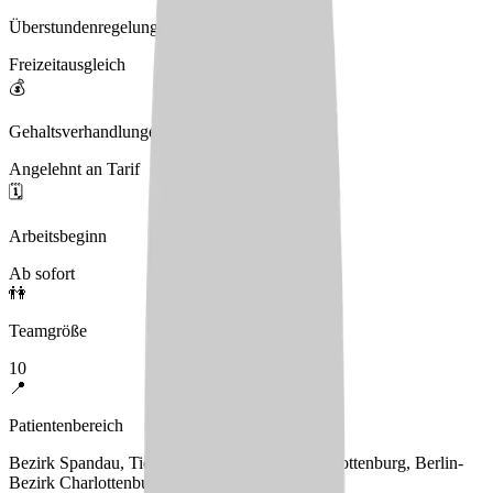
Überstundenregelung
Freizeitausgleich
💰
Gehaltsverhandlungen
Angelehnt an Tarif
🗓️
Arbeitsbeginn
Ab sofort
👫
Teamgröße
10
📍
Patientenbereich
Bezirk Spandau, Tiergarten, Berlin-Mitte, Charlottenburg, Berlin-
Bezirk Charlottenburg-Wilmersdorf