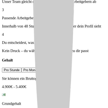
Unser Team gleicht dein Profil mit passenden Arbeitgebern ab
3
Passende Arbeitgeber melden sich bei dir
Innerhalb von 48 Stunden – du entscheidest, wer dein Profil sieht
4
Du entscheidest, was passt
Kein Druck – du wählst den Arbeitgeber, der zu dir passt
Gehalt
Pro Stunde
Pro Monat
Pro Jahr
Sie können ein Bruttogehalt erwarten von
4.900
€
-
5.400
€
Grundgehalt