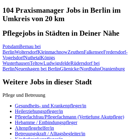
104 Praxismanager
Jobs in
Berlin
im
Umkreis von 20 km
Pflegejobs in
Städten
in Deiner Nähe
Potsdam
Bernau bei
Berlin
Woltersdorf
Kleinmachnow
Zeuthen
Falkensee
Fredersdorf-
Vogelsdorf
Nuthetal
Königs
Wusterhausen
Teltow
Ludwigsfelde
Rüdersdorf bei
Berlin
Neuenhagen bei Berlin
Glienicke/Nordbahn
Oranienburg
Weitere Jobs in
dieser Stadt
Pflege und Betreuung
Gesundheits- und Krankenpfleger/in
Heilerziehungspfleger/in
Pflegefachfrau/Pflegefachmann (Vertiefung Akutpflege)
Hebamme / Entbindungspfleger
Altenpflegehelfer/in
Betreuungskraft / Alltagsbegleiter/in