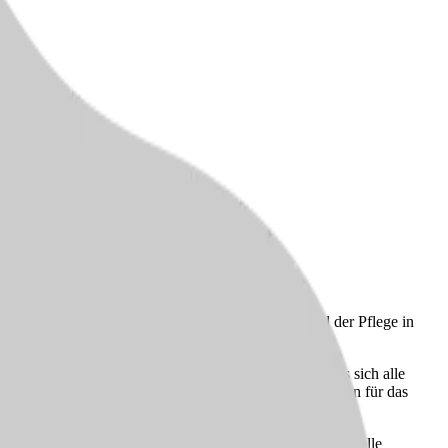
sich unser Pflegedienst zu einem festen Bestandteil der Pflege in
tes Spektrum an pflegerischen Dienstleistungen an.
Bereich tätig sind. Wir legen großen Wert darauf, dass sich alle
nnen sind schon seit vielen Jahren bei uns – ein Zeichen für das
ezugstouren, sodass Du die Möglichkeit hast, vertrauensvolle