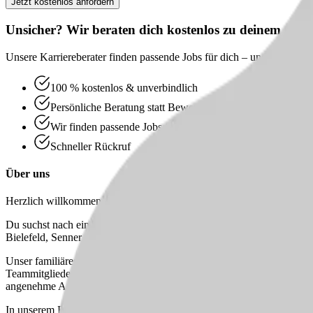
Jetzt kostenlos anfordern
Unsicher? Wir beraten dich kostenlos zu deinem nächs
Unsere Karriereberater finden passende Jobs für dich – und melden sic
100 % kostenlos & unverbindlich
Persönliche Beratung statt Bewerbungsstress
Wir finden passende Jobs für dich
Schneller Rückruf
Über uns
Herzlich willkommen bei uns in ... die Pflege daheim - Ambulanter Pf
Du suchst nach einer neuen Herausforderung im Bereich der ambulanten
Bielefeld, Senner Sennestadt, Brakwede und Umgebung entwickelt. Un
Unser familiäres Team setzt sich aus 30 engagierten Mitarbeiter:innen
Teammitglieder wohlfühlen und unterstützen einander mit viel Herz un
angenehme Arbeitsklima, das wir pflegen.
In unserem Einzugsgebiet sorgen wir täglich für das Wohl unserer Pat