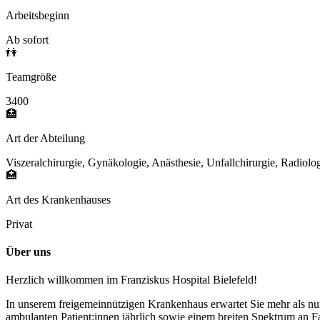
Arbeitsbeginn
Ab sofort
👫
Teamgröße
3400
🏥
Art der Abteilung
Viszeralchirurgie, Gynäkologie, Anästhesie, Unfallchirurgie, Radiol
🏥
Art des Krankenhauses
Privat
Über uns
Herzlich willkommen im Franziskus Hospital Bielefeld!
In unserem freigemeinnützigen Krankenhaus erwartet Sie mehr als nur
ambulanten Patient:innen jährlich sowie einem breiten Spektrum an F