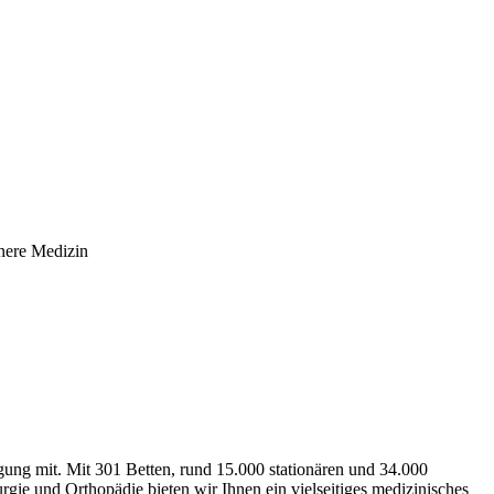
nnere Medizin
gung mit. Mit 301 Betten, rund 15.000 stationären und 34.000
gie und Orthopädie bieten wir Ihnen ein vielseitiges medizinisches