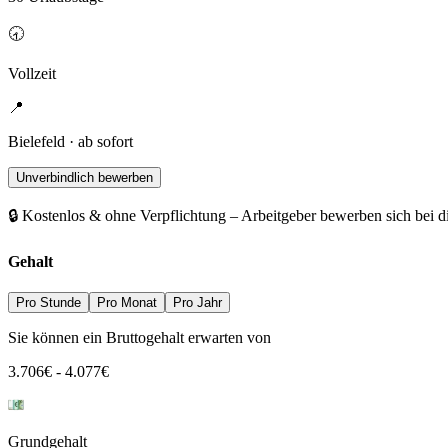
🕣
Vollzeit
📍
Bielefeld · ab sofort
Unverbindlich bewerben
🔒 Kostenlos & ohne Verpflichtung – Arbeitgeber bewerben sich bei d
Gehalt
Pro Stunde
Pro Monat
Pro Jahr
Sie können ein Bruttogehalt erwarten von
3.706
€
-
4.077
€
Grundgehalt