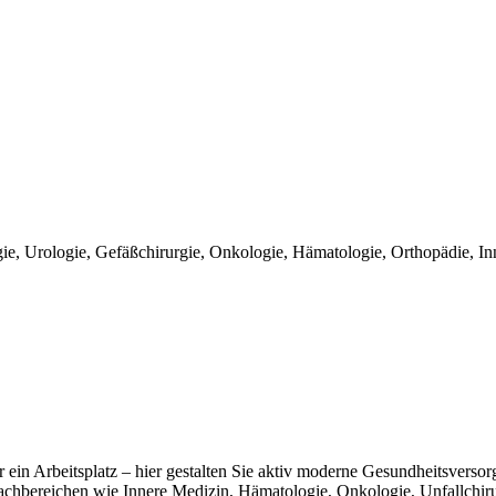
ogie, Urologie, Gefäßchirurgie, Onkologie, Hämatologie, Orthopädie, I
 ein Arbeitsplatz – hier gestalten Sie aktiv moderne Gesundheitsversor
achbereichen wie Innere Medizin, Hämatologie, Onkologie, Unfallchirur