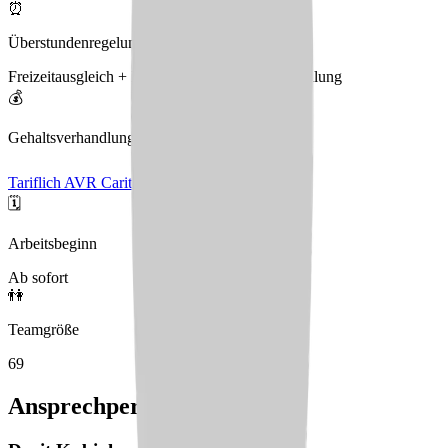
⏰
Überstundenregelung
Freizeitausgleich + Einspringprämie + Ausbezahlung
💰
Gehaltsverhandlungen
Tariflich AVR Caritas
🗓️
Arbeitsbeginn
Ab sofort
👫
Teamgröße
69
Ansprechperson