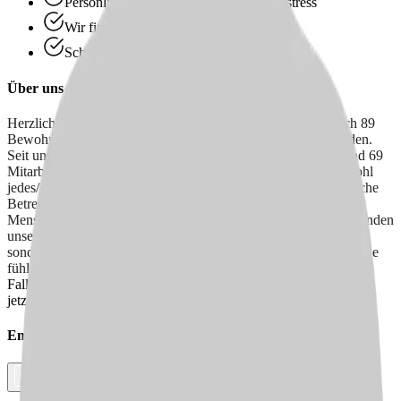
Persönliche Beratung statt Bewerbungsstress
Wir finden passende Jobs für dich
Schneller Rückruf
Über uns
Herzlich willkommen im St. Joseph-Stift! Ein Ort an dem sich 89
Bewohner:innen geborgen fühlen und liebevoll umsorgt werden.
Seit unserer Gründung im Jahr 2015 kümmern sich unsere rund 69
Mitarbeiter:innen mit Hingabe und Fachkompetenz um das Wohl
jedes/jeder Einzelnen. In unserer Einrichtung steht die persönliche
Betreuung im Mittelpunkt, denn wir glauben daran, dass jeder
Mensch individuelle Zuwendung verdient. Im St. Joseph-Stift finden
unsere Bewohner:innen nicht nur Pflege und Unterstützung,
sondern auch ein familiäres Umfeld, in dem sie sich wie zu Hause
fühlen können.
Falls Sie auch Teil des Teams werden wollen, bewerben Sie sich
jetzt!
Empfehlen Sie diesen
Job
Facebook
Link kopieren