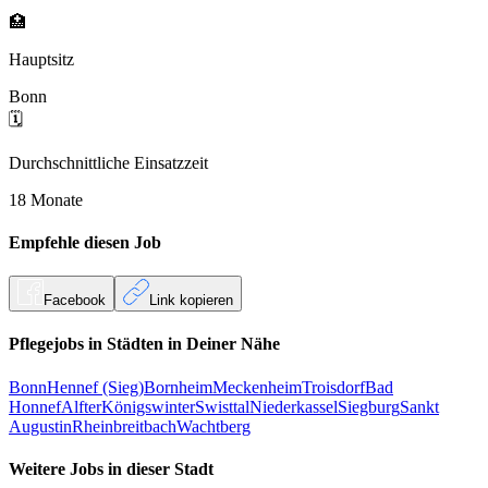
🏥
Hauptsitz
Bonn
🗓️
Durchschnittliche Einsatzzeit
18 Monate
Empfehle diesen
Job
Facebook
Link kopieren
Pflegejobs in
Städten
in Deiner Nähe
Bonn
Hennef (Sieg)
Bornheim
Meckenheim
Troisdorf
Bad
Honnef
Alfter
Königswinter
Swisttal
Niederkassel
Siegburg
Sankt
Augustin
Rheinbreitbach
Wachtberg
Weitere Jobs in
dieser Stadt