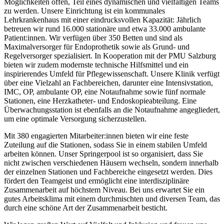
Möglichkeiten offen, Teil eines dynamischen und vielfältigen Teams
zu werden. Unsere Einrichtung ist ein kommunales
Lehrkrankenhaus mit einer eindrucksvollen Kapazität: Jährlich
betreuen wir rund 16.000 stationäre und etwa 33.000 ambulante
Patient:innen. Wir verfügen über 350 Betten und sind als
Maximalversorger für Endoprothetik sowie als Grund- und
Regelversorger spezialisiert. In Kooperation mit der PMU Salzburg
bieten wir zudem modernste technische Hilfsmittel und ein
inspirierendes Umfeld für Pflegewissenschaft. Unsere Klinik verfügt
über eine Vielzahl an Fachbereichen, darunter eine Intensivstation,
IMC, OP, ambulante OP, eine Notaufnahme sowie fünf normale
Stationen, eine Herzkatheter- und Endoskopieabteilung. Eine
Überwachungsstation ist ebenfalls an die Notaufnahme angegliedert,
um eine optimale Versorgung sicherzustellen.
Mit 380 engagierten Mitarbeiter:innen bieten wir eine feste
Zuteilung auf die Stationen, sodass Sie in einem stabilen Umfeld
arbeiten können. Unser Springerpool ist so organisiert, dass Sie
nicht zwischen verschiedenen Häusern wechseln, sondern innerhalb
der einzelnen Stationen und Fachbereiche eingesetzt werden. Dies
fördert den Teamgeist und ermöglicht eine interdisziplinäre
Zusammenarbeit auf höchstem Niveau. Bei uns erwartet Sie ein
gutes Arbeitsklima mit einem durchmischten und diversen Team, das
durch eine schöne Art der Zusammenarbeit besticht.