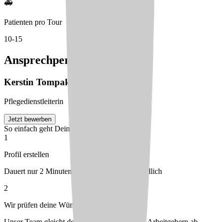
🚑
Patienten pro Tour
10-15
Ansprechperson
Kerstin
Tompak
Pflegedienstleiterin
Jetzt bewerben
So einfach geht Deine Bewerbung
1
Profil erstellen
Dauert nur 2 Minuten – kostenlos & unverbindlich
2
Wir prüfen deine Wünsche
Unser Team gleicht dein Profil mit passenden Arbeitgebern ab