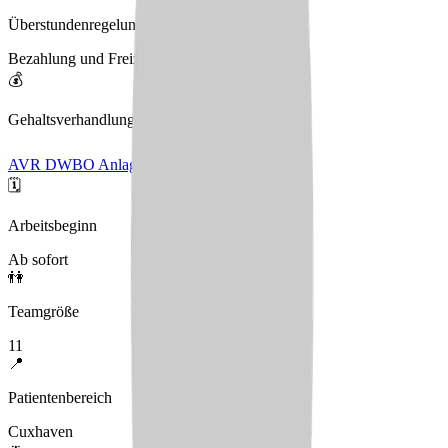
Überstundenregelung
Bezahlung und Freizeitausgleich
💰
Gehaltsverhandlungen
AVR DWBO Anlage Johanniter
🗓️
Arbeitsbeginn
Ab sofort
👫
Teamgröße
11
📍
Patientenbereich
Cuxhaven