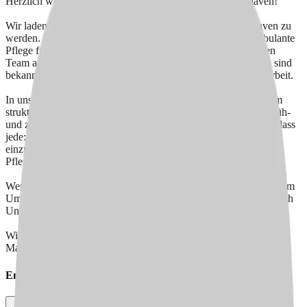
Herzlich willkommen beim Johanniter-Pflegedienst Cuxhaven!
Wir laden Sie ein, Teil unseres engagierten Teams in Cuxhaven zu
werden. Unser Pflegedienst, der seit 2017 besteht, bietet ambulante
Pflege für 126 Patient:innen und wird von einem dynamischen
Team aus 11 Mitarbeiter:innen getragen. Unsere Kolleg:innen sind
bekannt für ihre Kreativität und die Freude an der täglichen Arbeit.
In unserem Pflegedienst bieten wir spezialisierte Pflege in einem
strukturierten Umfeld mit Bezugstouren an, die sich auf vier Früh-
und zwei Spättouren pro Tag verteilen. Wir legen Wert darauf, dass
jede:r Mitarbeiter:in die Möglichkeit hat, sich mit eigenen Ideen
einzubringen und so zur stetigen Verbesserung unserer
Pflegequalität beizutragen.
Wenn Sie sich in einem lebendigen Team wohlfühlen und in einem
Umfeld arbeiten möchten, das sowohl Herausforderungen als auch
Unterstützung bietet, dann sind Sie bei uns genau richtig.
Wir freuen uns darauf, Sie kennenzulernen und gemeinsam neue
Maßstäbe in der Pflege zu setzen.
Empfehlen Sie diesen
Job