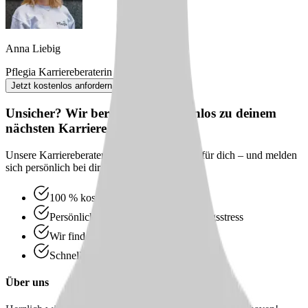
Anna Liebig
Pflegia Karriereberaterin
Jetzt kostenlos anfordern
Unsicher? Wir beraten dich kostenlos zu deinem
nächsten Karriereschritt
Unsere Karriereberater finden passende Jobs für dich – und melden
sich persönlich bei dir zurück.
100 % kostenlos & unverbindlich
Persönliche Beratung statt Bewerbungsstress
Wir finden passende Jobs für dich
Schneller Rückruf
Über uns