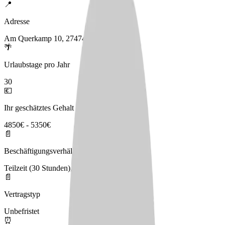
📍
Adresse
Am Querkamp 10, 27474 Cuxhaven
🌴
Urlaubstage pro Jahr
30
💶
Ihr geschätztes Gehalt
4850€ - 5350€
📄
Beschäftigungsverhältnis
Teilzeit (30 Stunden), Vollzeit (39 Stunden)
📄
Vertragstyp
Unbefristet
⏰