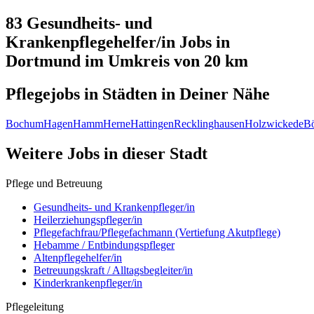
83 Gesundheits- und
Krankenpflegehelfer/in
Jobs in
Dortmund
im Umkreis von 20 km
Pflegejobs in
Städten
in Deiner Nähe
Bochum
Hagen
Hamm
Herne
Hattingen
Recklinghausen
Holzwickede
B
Weitere Jobs in
dieser Stadt
Pflege und Betreuung
Gesundheits- und Krankenpfleger/in
Heilerziehungspfleger/in
Pflegefachfrau/Pflegefachmann (Vertiefung Akutpflege)
Hebamme / Entbindungspfleger
Altenpflegehelfer/in
Betreuungskraft / Alltagsbegleiter/in
Kinderkrankenpfleger/in
Pflegeleitung