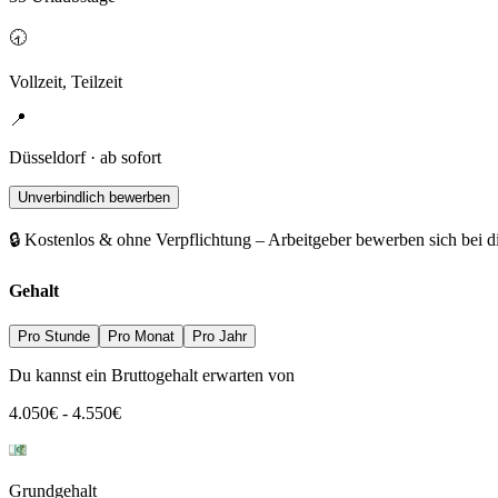
🕣
Vollzeit, Teilzeit
📍
Düsseldorf · ab sofort
Unverbindlich bewerben
🔒 Kostenlos & ohne Verpflichtung – Arbeitgeber bewerben sich bei d
Gehalt
Pro Stunde
Pro Monat
Pro Jahr
Du kannst ein Bruttogehalt erwarten von
4.050
€
-
4.550
€
Grundgehalt