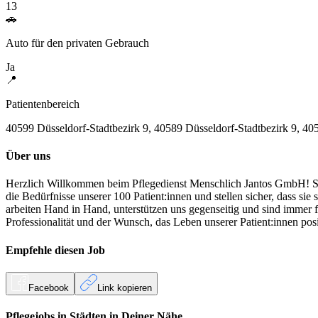
13
🚗
Auto für den privaten Gebrauch
Ja
📍
Patientenbereich
40599 Düsseldorf-Stadtbezirk 9, 40589 Düsseldorf-Stadtbezirk 9, 40
Über uns
Herzlich Willkommen beim Pflegedienst Menschlich Jantos GmbH! Sei
die Bedürfnisse unserer 100 Patient:innen und stellen sicher, dass si
arbeiten Hand in Hand, unterstützen uns gegenseitig und sind immer fü
Professionalität und der Wunsch, das Leben unserer Patient:innen po
Empfehle diesen
Job
Facebook
Link kopieren
Pflegejobs in
Städten
in Deiner Nähe