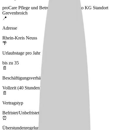
proCare Pflege und Betreuung GmbH & Co KG Standort
Grevenbroich
📍
Adresse
Rhein-Kreis Neuss
🌴
Urlaubstage pro Jahr
bis zu 35
📄
Beschäftigungsverhältnis
Vollzeit (40 Stunden), Teilzeit
📄
Vertragstyp
Befristet/Unbefristet
⏰
Überstundenregelung