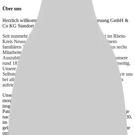
Über uns
Herzlich willkommen im proCare Pflege und Betreuung GmbH &
Co KG Standort Grevenbroich!
Seit nunmehr 20 Jahren sind wir als ambulanter Dienst im Rhein-
Kreis Neuss tätig und haben uns im Laufe der Zeit zu einem
familiären Team entwickelt. Unser Team besteht derzeit aus sechs
Mitarbeitenden, darunter drei standortübergreifenden
Auszubildenden. Gemeinsam kümmern wir uns täglich um unsere
rund 187 Patient:innen und unterstützen uns dabei stets gegenseitig.
Unsere Arbeitsweise zeichnet sich durch eine starke
Selbstständigkeit und eine enge Zusammenarbeit aus, sodass wir uns
bei allen Herausforderungen, die der Alltag mit sich bringt, stets
aufeinander verlassen können.
Unsere Patient:innen besuchen wir in verschiedenen Touren:
morgens fünfmal im Frühdienst, zweimal im Spätdienst und
insgesamt zweimal im Hauswirtschaftsdienst. Die Anzahl der
Patient:innen, die wir pro Mitarbeitendem betreuen, variiert stark je
nach den erbrachten Leistungen. Im Frühdienst können es bis zu 30,
im Spätdienst bis zu 20 sein. An den Wochenenden kommt es
gelegentlich vor, dass wir noch mehr Menschen versorgen, um eine
umfassende Betreuung sicherzustellen.