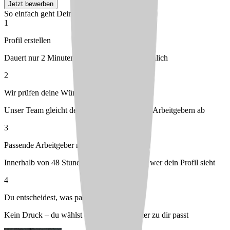
Jetzt bewerben
So einfach geht Deine Bewerbung
1
Profil erstellen
Dauert nur 2 Minuten – kostenlos & unverbindlich
2
Wir prüfen deine Wünsche
Unser Team gleicht dein Profil mit passenden Arbeitgebern ab
3
Passende Arbeitgeber melden sich bei dir
Innerhalb von 48 Stunden – du entscheidest, wer dein Profil sieht
4
Du entscheidest, was passt
Kein Druck – du wählst den Arbeitgeber, der zu dir passt