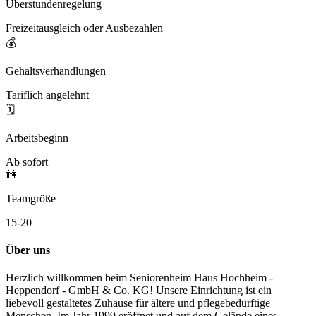
Überstundenregelung
Freizeitausgleich oder Ausbezahlen
💰
Gehaltsverhandlungen
Tariflich angelehnt
🗓️
Arbeitsbeginn
Ab sofort
👫
Teamgröße
15-20
Über uns
Herzlich willkommen beim Seniorenheim Haus Hochheim -
Heppendorf - GmbH & Co. KG! Unsere Einrichtung ist ein
liebevoll gestaltetes Zuhause für ältere und pflegebedürftige
Menschen. Im Jahr 1999 eröffnet und auf dem Gelände eines