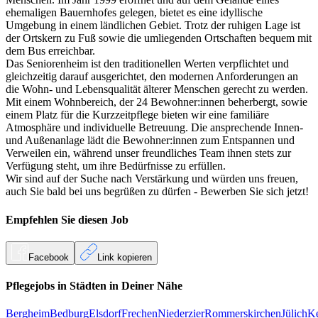
ehemaligen Bauernhofes gelegen, bietet es eine idyllische
Umgebung in einem ländlichen Gebiet. Trotz der ruhigen Lage ist
der Ortskern zu Fuß sowie die umliegenden Ortschaften bequem mit
dem Bus erreichbar.
Das Seniorenheim ist den traditionellen Werten verpflichtet und
gleichzeitig darauf ausgerichtet, den modernen Anforderungen an
die Wohn- und Lebensqualität älterer Menschen gerecht zu werden.
Mit einem Wohnbereich, der 24 Bewohner:innen beherbergt, sowie
einem Platz für die Kurzzeitpflege bieten wir eine familiäre
Atmosphäre und individuelle Betreuung. Die ansprechende Innen-
und Außenanlage lädt die Bewohner:innen zum Entspannen und
Verweilen ein, während unser freundliches Team ihnen stets zur
Verfügung steht, um ihre Bedürfnisse zu erfüllen.
Wir sind auf der Suche nach Verstärkung und würden uns freuen,
auch Sie bald bei uns begrüßen zu dürfen - Bewerben Sie sich jetzt!
Empfehlen Sie diesen
Job
Facebook
Link kopieren
Pflegejobs in
Städten
in Deiner Nähe
Bergheim
Bedburg
Elsdorf
Frechen
Niederzier
Rommerskirchen
Jülich
K