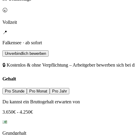
🕣
Vollzeit
📍
Falkensee · ab sofort
Unverbindlich bewerben
🔒 Kostenlos & ohne Verpflichtung – Arbeitgeber bewerben sich bei d
Gehalt
Pro Stunde
Pro Monat
Pro Jahr
Du kannst ein Bruttogehalt erwarten von
3.650
€
-
4.250
€
Grundgehalt