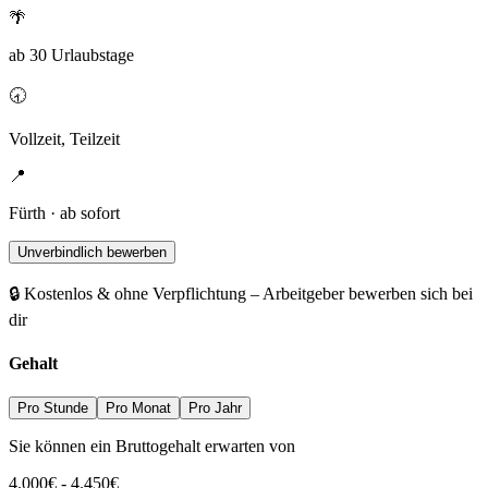
🌴
ab 30 Urlaubstage
🕣
Vollzeit, Teilzeit
📍
Fürth · ab sofort
Unverbindlich bewerben
🔒 Kostenlos & ohne Verpflichtung – Arbeitgeber bewerben sich bei
dir
Gehalt
Pro Stunde
Pro Monat
Pro Jahr
Sie können ein Bruttogehalt erwarten von
4.000
€
-
4.450
€