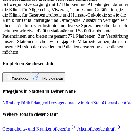
Schwerpunktversorgung mit 17 Kliniken und Abteilungen, darunter
die Klinik für Allgemein-, Viszeral-, Thorax- und Gefäßchirurgie,
die Klinik für Gastroenterologie und Hämato-Onkologie sowie die
Klinik für Unfallchirurgie und Orthopädie. Zusätzlich verfügen wir
über 11 Zentren, vier Institute und diverse Spezialbereiche. Jährlich
betreuen wir etwa 42.000 stationäre und 58.000 ambulante
Patient:innen und bieten insgesamt 771 Planbetten. Zur Verstärkung
unserer Stationen suchen wir engagierte Mitarbeiter:innen, die sich
unserer Mission der exzellenten Patientenversorgung anschließen
möchten.
Empfehlen Sie diesen
Job
Facebook
Link kopieren
Pflegejobs in
Städten
in Deiner Nähe
Nürnberg
Fürth
Erlangen
Herzogenaurach
Zirndorf
Stein
Oberasbach
Cad
Weitere Jobs in
dieser Stadt
Gesundheits- und Krankenpfleger/in
Altenpflegefachkraft