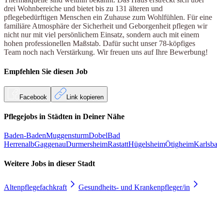
drei Wohnbereiche und bietet bis zu 131 älteren und
pflegebedürftigen Menschen ein Zuhause zum Wohlfühlen. Für eine
familiäre Atmosphäre der Sicherheit und Geborgenheit pflegen wir
nicht nur mit viel persönlichem Einsatz, sondern auch mit einem
hohen professionellen Maßstab. Dafür sucht unser 78-köpfiges
Team noch nach Verstärkung. Wir freuen uns auf Ihre Bewerbung!
Empfehlen Sie diesen
Job
Facebook
Link kopieren
Pflegejobs in
Städten
in Deiner Nähe
Baden-Baden
Muggensturm
Dobel
Bad
Herrenalb
Gaggenau
Durmersheim
Rastatt
Hügelsheim
Ötigheim
Karlsb
Weitere Jobs in
dieser Stadt
Altenpflegefachkraft
Gesundheits- und Krankenpfleger/in