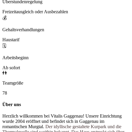
Überstundenregelung
Freizeitausgleich oder Ausbezahlen
💰
Gehaltsverhandlungen
Haustarif
🗓️
Arbeitsbeginn
Ab sofort
👫
Teamgröße
78
Über uns
Herzlich willkommen bei Vitalis Gaggenau! Unsere Einrichtung
wurde 2004 eröffnet und befindet sich in Gaggenau im
romantischen Murgtal.
Der idyllische gestaltete Kurpark und die
Thermalquelle sind weithin bekannt. Das Haus erstreckt sich über