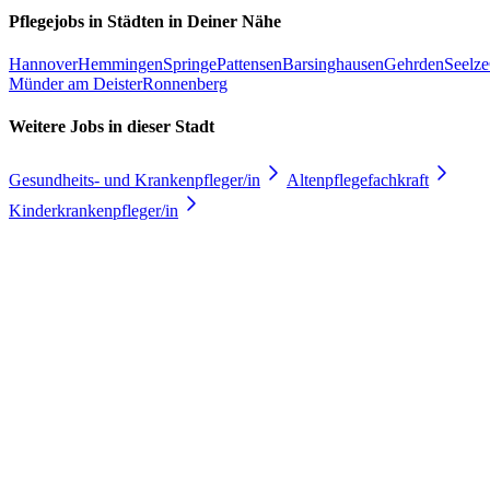
Pflegejobs in
Städten
in Deiner Nähe
Hannover
Hemmingen
Springe
Pattensen
Barsinghausen
Gehrden
Seelze
Münder am Deister
Ronnenberg
Weitere Jobs in
dieser Stadt
Gesundheits- und Krankenpfleger/in
Altenpflegefachkraft
Kinderkrankenpfleger/in