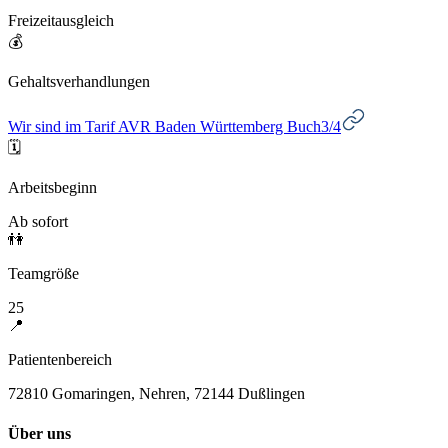
Freizeitausgleich
💰
Gehaltsverhandlungen
Wir sind im Tarif AVR Baden Württemberg Buch3/4
🗓️
Arbeitsbeginn
Ab sofort
👫
Teamgröße
25
📍
Patientenbereich
72810 Gomaringen, Nehren, 72144 Dußlingen
Über uns