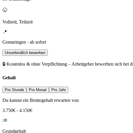
🕣
Vollzeit, Teilzeit
📍
Gomaringen · ab sofort
Unverbindlich bewerben
🔒 Kostenlos & ohne Verpflichtung – Arbeitgeber bewerben sich bei d
Gehalt
Pro Stunde
Pro Monat
Pro Jahr
Du kannst ein Bruttogehalt erwarten von
3.750
€
-
4.150
€
Grundgehalt