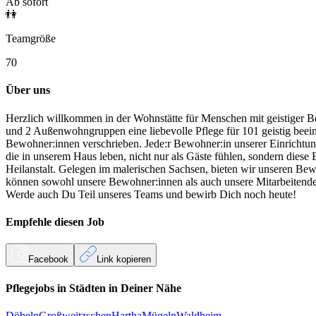
Ab sofort
👫
Teamgröße
70
Über uns
Herzlich willkommen in der Wohnstätte für Menschen mit geistiger B
und 2 Außenwohngruppen eine liebevolle Pflege für 101 geistig beein
Bewohner:innen verschrieben. Jede:r Bewohner:in unserer Einrichtung 
die in unserem Haus leben, nicht nur als Gäste fühlen, sondern diese
Heilanstalt. Gelegen im malerischen Sachsen, bieten wir unseren Bew
können sowohl unsere Bewohner:innen als auch unsere Mitarbeitenden i
Werde auch Du Teil unseres Teams und bewirb Dich noch heute!
Empfehle diesen
Job
Facebook
Link kopieren
Pflegejobs in
Städten
in Deiner Nähe
Döbeln
Großweitzschen
Hartha
Mügeln
Waldheim