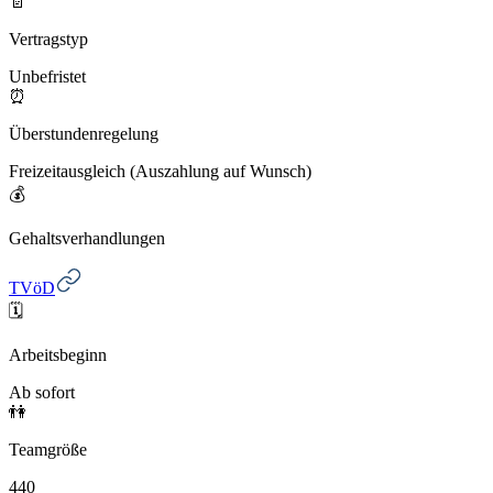
📄
Vertragstyp
Unbefristet
⏰
Überstundenregelung
Freizeitausgleich (Auszahlung auf Wunsch)
💰
Gehaltsverhandlungen
TVöD
🗓️
Arbeitsbeginn
Ab sofort
👫
Teamgröße
440