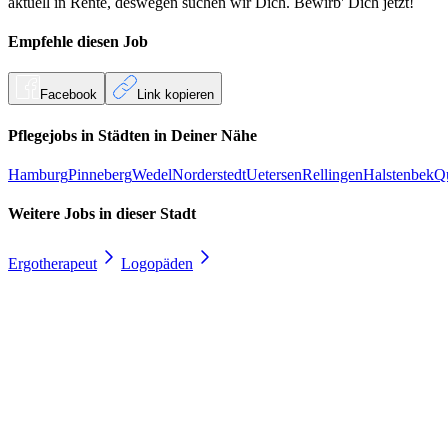
aktuell in Rente, deswegen suchen wir Dich. Bewirb' Dich jetzt!
Empfehle diesen
Job
Facebook
Link kopieren
Pflegejobs in
Städten
in Deiner Nähe
Hamburg
Pinneberg
Wedel
Norderstedt
Uetersen
Rellingen
Halstenbek
Q
Weitere Jobs in
dieser Stadt
Ergotherapeut
Logopäden