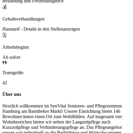
Bezahlung und Freizeitausgleich
💰
Gehaltsverhandlungen
Haustarif - Details in den Stellenanzeigen
🗓️
Arbeitsbeginn
Ab sofort
👫
Teamgröße
42
Über uns
Herzlich willkommen im SenVital Senioren- und Pflegezentrum
Hamburg am Barmbeker Markt! Unsere Einrichtung bietet 146
Bewohner:innen einen Ort zum Wohlfühlen. Auf insgesamt vier
Wohnbereichen bieten wir neben der Langzeitpflege auch
Kurzzeitpflege und Verhinderungspflege an. Das Pflegeangebot
passen wir individuell an die Bedürfnisse und Wünsche unserer