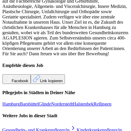
auf die Fachbereiche Gynäkologie und Geburtshilfe,
Anästhesiologie, Allgemein- und Visceralchirurgie, Innere Medizin,
Plastische Chirurgie, Unfallchirurgie und Orthopädie sowie
Geriatrie spezialisiert. Zudem verfügen wir über eine zentrale
Notaufnahme in unserem Haus. Unser Ziel ist es, die Zukunft des
christlichen Krankenhauses für alle Menschen in Hamburg zu
gestalten, wobei wir als Teil des bundesweiten Gesundheitskonzerns
AGAPLESION agieren. Zum Selbstverständnis unseres circa 400-
köpfigen Pflegeteams gehört vor allem eine konsequente
Orientierung unserer Arbeit an den Bedürfnissen der Patient:innen.
Für Sie auch? Dann freuen wir uns über Ihre Bewerbung!
Empfehle diesen
Job
Facebook
Link kopieren
Pflegejobs in
Städten
in Deiner Nähe
Hamburg
Barsbüttel
Glinde
Norderstedt
Halstenbek
Rellingen
Weitere Jobs in
dieser Stadt
Gesundheits- und Krankenpfleger/in
Kinderkrankenpfleger/in