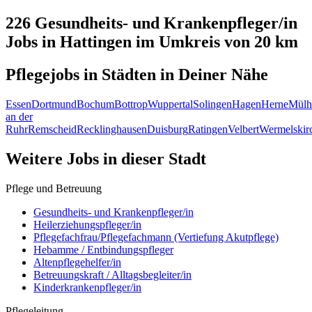
226 Gesundheits- und Krankenpfleger/in
Jobs in
Hattingen
im Umkreis von 20 km
Pflegejobs in
Städten
in Deiner Nähe
Essen
Dortmund
Bochum
Bottrop
Wuppertal
Solingen
Hagen
Herne
Mülh
an der
Ruhr
Remscheid
Recklinghausen
Duisburg
Ratingen
Velbert
Wermelskir
Weitere Jobs in
dieser Stadt
Pflege und Betreuung
Gesundheits- und Krankenpfleger/in
Heilerziehungspfleger/in
Pflegefachfrau/Pflegefachmann (Vertiefung Akutpflege)
Hebamme / Entbindungspfleger
Altenpflegehelfer/in
Betreuungskraft / Alltagsbegleiter/in
Kinderkrankenpfleger/in
Pflegeleitung