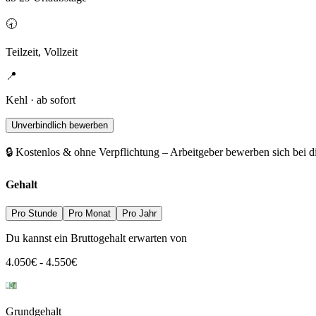
🕣
Teilzeit, Vollzeit
📍
Kehl · ab sofort
Unverbindlich bewerben
🔒 Kostenlos & ohne Verpflichtung – Arbeitgeber bewerben sich bei d
Gehalt
Pro Stunde
Pro Monat
Pro Jahr
Du kannst ein Bruttogehalt erwarten von
4.050
€
-
4.550
€
Grundgehalt