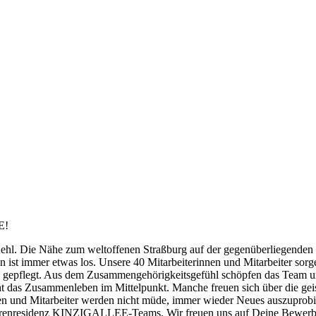
E!
. Die Nähe zum weltoffenen Straßburg auf der gegenüberliegenden Rhei
ist immer etwas los. Unsere 40 Mitarbeiterinnen und Mitarbeiter sor
nd gepflegt. Aus dem Zusammengehörigkeitsgefühl schöpfen das Team
steht das Zusammenleben im Mittelpunkt. Manche freuen sich über die gei
nen und Mitarbeiter werden nicht müde, immer wieder Neues auszuprobie
iorenresidenz KINZIGALLEE-Teams. Wir freuen uns auf Deine Bewer