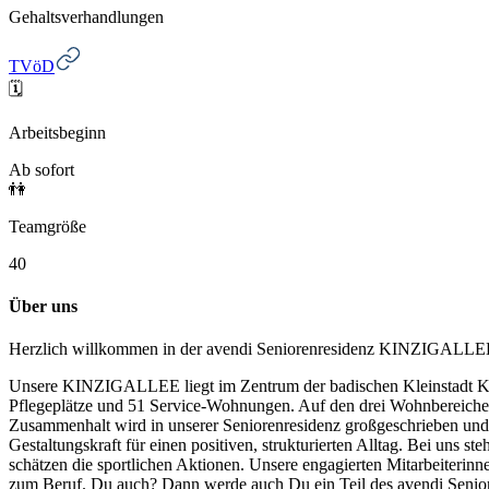
Gehaltsverhandlungen
TVöD
🗓️
Arbeitsbeginn
Ab sofort
👫
Teamgröße
40
Über uns
Herzlich willkommen in der avendi Seniorenresidenz KINZIGALLE
Unsere KINZIGALLEE liegt im Zentrum der badischen Kleinstadt Kehl
Pflegeplätze und 51 Service-Wohnungen. Auf den drei Wohnbereichen 
Zusammenhalt wird in unserer Seniorenresidenz großgeschrieben u
Gestaltungskraft für einen positiven, strukturierten Alltag. Bei uns 
schätzen die sportlichen Aktionen. Unsere engagierten Mitarbeiterin
zum Beruf. Du auch? Dann werde auch Du ein Teil des avendi Sen