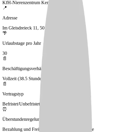
KfH-Nierenzentrum Kerpen-Horrem
📍
Adresse
Im Gleisdreieck 11, 50169 Kerpen
🌴
Urlaubstage pro Jahr
30
📄
Beschäftigungsverhältnis
Vollzeit (38.5 Stunden), Teilzeit
📄
Vertragstyp
Befristet/Unbefristet
⏰
Überstundenregelung
Bezahlung und Freizeitausgleich nach Absprache