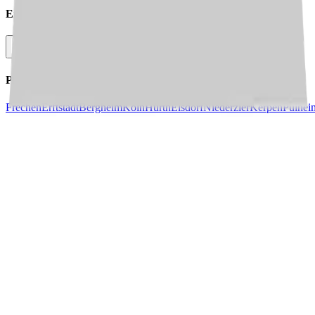
Empfehlen Sie diesen
Job
Facebook
Link kopieren
Pflegejobs in
Städten
in Deiner Nähe
Frechen
Erftstadt
Bergheim
Köln
Hürth
Elsdorf
Niederzier
Kerpen
Pulhei