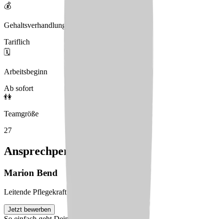
💰
Gehaltsverhandlungen
Tariflich
🗓️
Arbeitsbeginn
Ab sofort
👫
Teamgröße
27
Ansprechperson
Marion
Bend
Leitende Pflegekraft
Jetzt bewerben
So einfach geht Deine Bewerbung