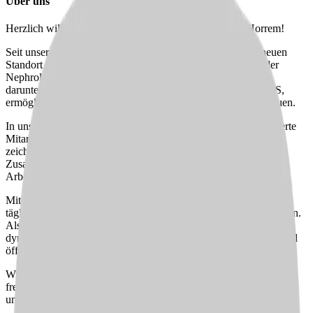
Über uns
Herzlich willkommen im KfH-Nierenzentrum Kerpen-Horrem!
Seit unserem Umzug im Jahr 2010 bieten wir an unserem neuen
Standort umfassende medizinische Versorgung im Bereich der
Nephrologie und Dialyse. Unsere hochmoderne Ausstattung,
darunter die Dialysemaschinen von Fresenius 5008 und 5008S,
ermöglicht es uns, Patient:innen zu jeder Zeit optimal zu betreuen.
In unserem Nierenzentrum kümmern sich insgesamt 27 engagierte
Mitarbeiter:innen um das Wohl der Patient:innen. Unser Team
zeichnet sich durch eine bunte Altersstruktur und harmonische
Zusammenarbeit aus, was eine angenehme und produktive
Arbeitsatmosphäre schafft.
Mit neun Behandlungszimmern sind wir bestens ausgestattet, um
täglich eine professionelle und effiziente Betreuung sicherzustellen.
Als Teil unseres Teams haben Sie die Möglichkeit, in einem
dynamischen und unterstützenden Umfeld zu arbeiten, das sowohl
öffentliche als auch private Patient:innen versorgt.
Wir laden Sie ein, Teil unseres engagierten Teams zu werden und
freuen uns darauf, gemeinsam die bestmögliche Versorgung für
unsere Patient:innen zu gewährleisten.