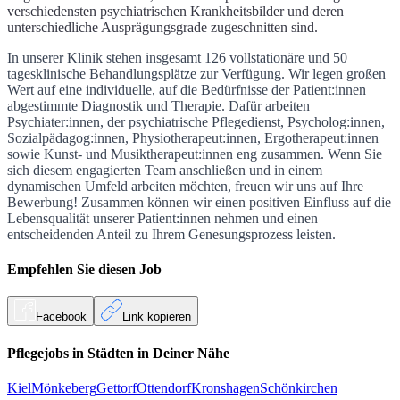
verschiedensten psychiatrischen Krankheitsbilder und deren
unterschiedliche Ausprägungsgrade zugeschnitten sind.
In unserer Klinik stehen insgesamt 126 vollstationäre und 50
tagesklinische Behandlungsplätze zur Verfügung. Wir legen großen
Wert auf eine individuelle, auf die Bedürfnisse der Patient:innen
abgestimmte Diagnostik und Therapie. Dafür arbeiten
Psychiater:innen, der psychiatrische Pflegedienst, Psycholog:innen,
Sozialpädagog:innen, Physiotherapeut:innen, Ergotherapeut:innen
sowie Kunst- und Musiktherapeut:innen eng zusammen. Wenn Sie
sich diesem engagierten Team anschließen und in einem
dynamischen Umfeld arbeiten möchten, freuen wir uns auf Ihre
Bewerbung! Zusammen können wir einen positiven Einfluss auf die
Lebensqualität unserer Patient:innen nehmen und einen
entscheidenden Anteil zu Ihrem Genesungsprozess leisten.
Empfehlen Sie diesen
Job
Facebook
Link kopieren
Pflegejobs in
Städten
in Deiner Nähe
Kiel
Mönkeberg
Gettorf
Ottendorf
Kronshagen
Schönkirchen